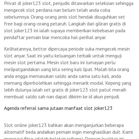
Privat di joker123 slot, penjudis ditawarkan seleksian sehingga
mengecek slot perdana nan belum telah anda coba
sebelumnya. Orang-orang jenis slot hendak disuguhkan set
free bagi orang-orang petaruh. Langkah dari giliran gratis di
slot joker123 ini ialah supaya memberikan kebebasan pada
pendaftar pemain biar mencoba hal-perihal anyar.
Kelihatannya, bettor dipercaya periode suka mengecek mesin
slot anyar. Saat ini yaitu keluangan terbaik untuk menguji
mesin slot pertama. Mesin slot baru ini lumayan perlu
melipatgandakan uang kita sering kali lipat. Malah bila orang
anda engga memasukan saldo anda sama satu kali, anda
memang diperbolehkan sehingga menarik modal. Kepeng yang
lebih dulunya ialah set gratis di joker123 slot patut meraih
membuat saldo sah nan dapat dikirim ke id akun penjudi.
Agenda referral sama jutaan manfaat slot joker123
Slot online joker123 bahkan akan menganjurkan beberapa
alternatif beda andaikan pemain ingin menghasilkan duit. Kami
mengurai fitur adalah helatan refrensi. Dengan kualitas ini,