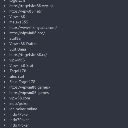
togel178
https://togelslot88.vzy.io/
https://vipw88.net/
Vipwin88
Malaka555
https://www.fixmyacllc.com/
https://vipwin88.org/
Slot88
Vipwin88 Daftar
Slot Dana
https://togelslot88.cc/
vipwin88
Vipwin88 Slot
Togel178
situs slot
Situs Togel178
https://vipwin88.games/
https://vipwin88.games
vipw88.com
indo7poker
idn poker online
Indo7Poker
Indo7Poker
Indo7Poker