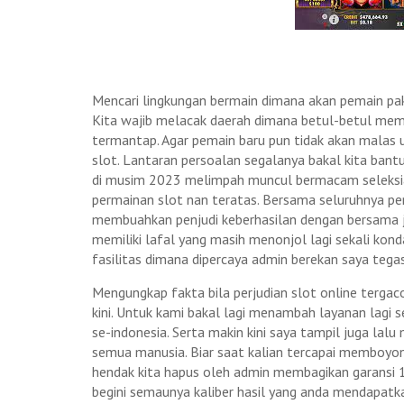
Mencari lingkungan bermain dimana akan pemain pak
Kita wajib melacak daerah dimana betul-betul mem
termantap. Agar pemain baru pun tidak akan malas 
slot. Lantaran persoalan segalanya bakal kita bant
di musim 2023 melimpah muncul bermacam seleksia
permainan slot nan teratas. Bersama seluruhnya pe
membuahkan penjudi keberhasilan dengan bersama jac
memiliki lafal yang masih menonjol lagi sekali ko
fasilitas dimana dipercaya admin berekan saya tega
Mengungkap fakta bila perjudian slot online tergac
kini. Untuk kami bakal lagi menambah layanan lagi
se-indonesia. Serta makin kini saya tampil juga la
semua manusia. Biar saat kalian tercapai memboyo
hendak kita hapus oleh admin membagikan garansi 
begini semaunya kaliber hasil yang anda mendapatka