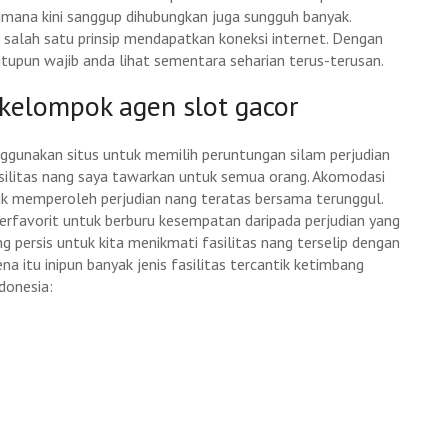
dimana kini sanggup dihubungkan juga sungguh banyak.
alah satu prinsip mendapatkan koneksi internet. Dengan
tupun wajib anda lihat sementara seharian terus-terusan.
 kelompok agen slot gacor
ggunakan situs untuk memilih peruntungan silam perjudian
silitas nang saya tawarkan untuk semua orang. Akomodasi
k memperoleh perjudian nang teratas bersama terunggul.
terfavorit untuk berburu kesempatan daripada perjudian yang
ng persis untuk kita menikmati fasilitas nang terselip dengan
 itu inipun banyak jenis fasilitas tercantik ketimbang
donesia: