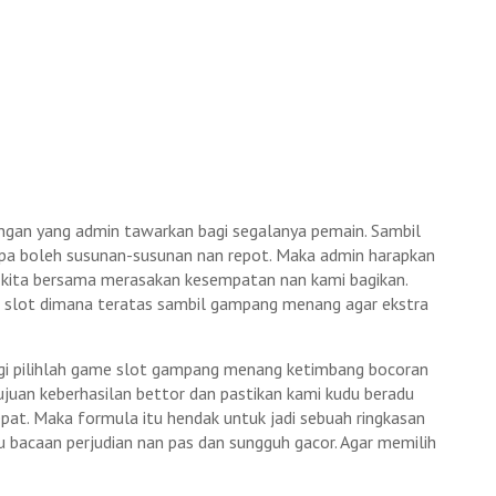
gan yang admin tawarkan bagi segalanya pemain. Sambil
npa boleh susunan-susunan nan repot. Maka admin harapkan
a kita bersama merasakan kesempatan nan kami bagikan.
 slot dimana teratas sambil gampang menang agar ekstra
lagi pilihlah game slot gampang menang ketimbang bocoran
tujuan keberhasilan bettor dan pastikan kami kudu beradu
cepat. Maka formula itu hendak untuk jadi sebuah ringkasan
 bacaan perjudian nan pas dan sungguh gacor. Agar memilih