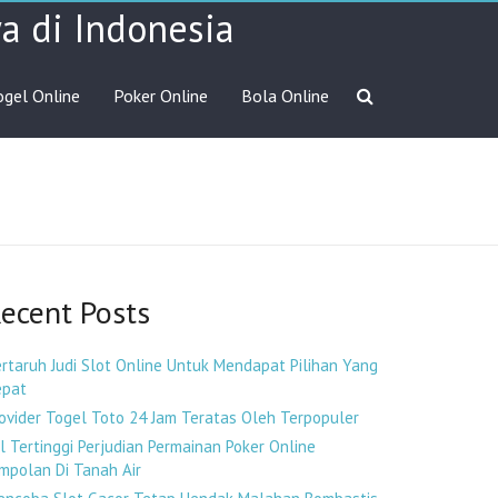
a di Indonesia
ogel Online
Poker Online
Bola Online
ecent Posts
rtaruh Judi Slot Online Untuk Mendapat Pilihan Yang
epat
ovider Togel Toto 24 Jam Teratas Oleh Terpopuler
l Tertinggi Perjudian Permainan Poker Online
mpolan Di Tanah Air