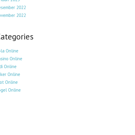
esember 2022
ovember 2022
ategories
la Online
sino Online
di Online
ker Online
ot Online
gel Online