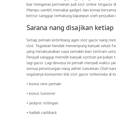
biar mengenal permainan judi slot online tergacor 
Mampu sambil memakai gadget dan kompi bersama s
bettor sanggup terhubung kapanpun oleh perjudian i
Sarana nang disajikan ketiap
Setiap pemain ketimbang agen slot gacor nang men
slot. Tegaskan hendak menampung banyak sekali fa
yang melaksanakan saya semakin kian tentram untu
Penjudi sanggup memilih banyak sortiran perjudian 
lagi gacor. Lagi dewasa ini pernah menjadi waktu ya
semua peruntungan nang admin tawarkan. Oleh karena
segalanya konsumen link slot gacor terkemuka di in
• bonus new pemain
• bonus turnover
• jackpot rollingan
• hadiah cashback