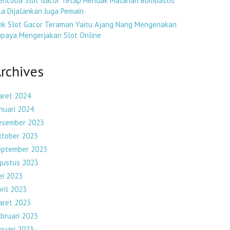
encoba Slot Gacor Tetap Hendak Malahan Bombastis
la Dijalankan Juga Pemain
ink Slot Gacor Teraman Yaitu Ajang Nang Mengenakan
upaya Mengerjakan Slot Online
rchives
aret 2024
nuari 2024
esember 2023
ktober 2023
eptember 2023
gustus 2023
ei 2023
ril 2023
aret 2023
bruari 2023
nuari 2023