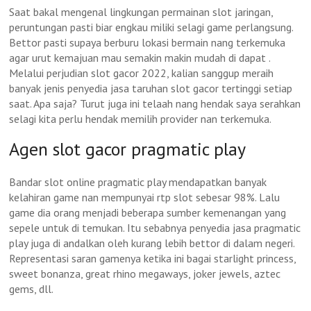
Saat bakal mengenal lingkungan permainan slot jaringan,
peruntungan pasti biar engkau miliki selagi game perlangsung.
Bettor pasti supaya berburu lokasi bermain nang terkemuka
agar urut kemajuan mau semakin makin mudah di dapat .
Melalui perjudian slot gacor 2022, kalian sanggup meraih
banyak jenis penyedia jasa taruhan slot gacor tertinggi setiap
saat. Apa saja? Turut juga ini telaah nang hendak saya serahkan
selagi kita perlu hendak memilih provider nan terkemuka.
Agen slot gacor pragmatic play
Bandar slot online pragmatic play mendapatkan banyak
kelahiran game nan mempunyai rtp slot sebesar 98%. Lalu
game dia orang menjadi beberapa sumber kemenangan yang
sepele untuk di temukan. Itu sebabnya penyedia jasa pragmatic
play juga di andalkan oleh kurang lebih bettor di dalam negeri.
Representasi saran gamenya ketika ini bagai starlight princess,
sweet bonanza, great rhino megaways, joker jewels, aztec
gems, dll.