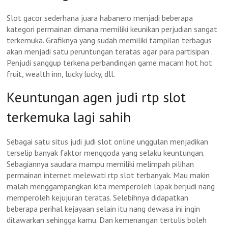
Slot gacor sederhana juara habanero menjadi beberapa
kategori permainan dimana memiliki keunikan perjudian sangat
terkemuka. Grafiknya yang sudah memiliki tampilan terbagus
akan menjadi satu peruntungan teratas agar para partisipan .
Penjudi sanggup terkena perbandingan game macam hot hot
fruit, wealth inn, lucky lucky, dll.
Keuntungan agen judi rtp slot
terkemuka lagi sahih
Sebagai satu situs judi judi slot online unggulan menjadikan
terselip banyak faktor menggoda yang selaku keuntungan.
Sebagiannya saudara mampu memiliki melimpah pilihan
permainan internet melewati rtp slot terbanyak. Mau makin
malah menggampangkan kita memperoleh lapak berjudi nang
memperoleh kejujuran teratas. Selebihnya didapatkan
beberapa perihal kejayaan selain itu nang dewasa ini ingin
ditawarkan sehingga kamu. Dan kemenangan tertulis boleh