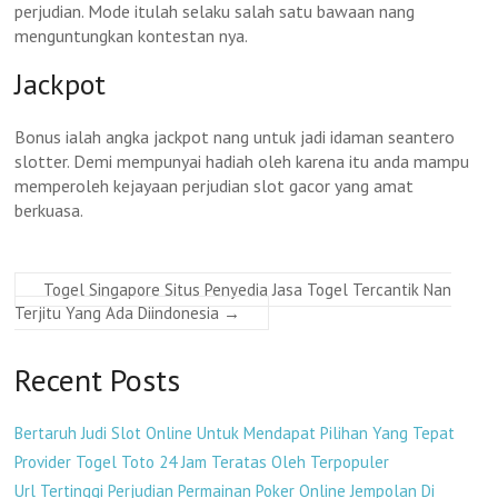
perjudian. Mode itulah selaku salah satu bawaan nang
menguntungkan kontestan nya.
Jackpot
Bonus ialah angka jackpot nang untuk jadi idaman seantero
slotter. Demi mempunyai hadiah oleh karena itu anda mampu
memperoleh kejayaan perjudian slot gacor yang amat
berkuasa.
Togel Singapore Situs Penyedia Jasa Togel Tercantik Nan
Terjitu Yang Ada Diindonesia
→
Recent Posts
Bertaruh Judi Slot Online Untuk Mendapat Pilihan Yang Tepat
Provider Togel Toto 24 Jam Teratas Oleh Terpopuler
Url Tertinggi Perjudian Permainan Poker Online Jempolan Di