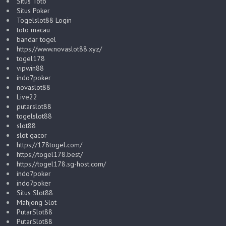
Situs Toto
Situs Poker
Togelslot88 Login
toto macau
bandar togel
https://www.novaslot88.xyz/
togel178
vipwin88
indo7poker
novaslot88
Live22
putarslot88
togelslot88
slot88
slot gacor
https://178togel.com/
https://togel178.best/
https://togel178.sg-host.com/
indo7poker
indo7poker
Situs Slot88
Mahjong Slot
PutarSlot88
PutarSlot88