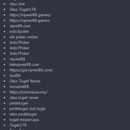
situs slot
Situs Togel178
https://vipwin88.games/
https://vipwin88.games
vipw88.com
indo7poker
idn poker online
Indo7Poker
Indo7Poker
Indo7Poker
vipwin88
linkvipwin88.com
https://gasvipwin88.com/
slot88
Situs Togel Resmi
novaslot88
https://totomacau.me/
situs togel resmi
pedetogel
pedetogel slot login
situs pedetogel
togel terpercaya
Togel178