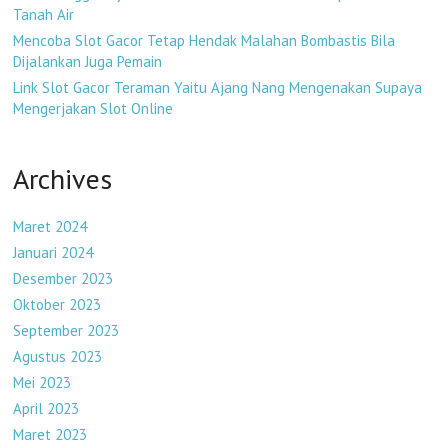
Tanah Air
Mencoba Slot Gacor Tetap Hendak Malahan Bombastis Bila
Dijalankan Juga Pemain
Link Slot Gacor Teraman Yaitu Ajang Nang Mengenakan Supaya
Mengerjakan Slot Online
Archives
Maret 2024
Januari 2024
Desember 2023
Oktober 2023
September 2023
Agustus 2023
Mei 2023
April 2023
Maret 2023