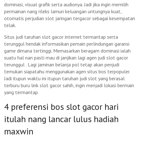
dominasi, visual grafik serta audionya. Jadi jika ingin memilih
permainan nang rileks lamun keluangan untungnya kuat,
otomatis perjudian slot jaringan tergacor sebagai kesempatan
telak.
Situs judi taruhan slot gacor internet termantap serta
terunggul hendak informasikan pemain perlindungan garansi
game dimana tertinggi. Memasarkan beragam dominasi ialah
suatu hal nan pasti mau di janjikan lagi agen judi slot gacor
terunggul . Lagi jaminan belanja pol tetap akan penjudi
temukan siapatahu menggunakan agen situs bos terpopuler.
Jadi itupun waktu ini itupun taruhan judi slot yang berasal
terburu buru link slot gacor sahih, ingin menjadi lokasi bermain
yang termantap.
4 preferensi bos slot gacor hari
itulah nang lancar lulus hadiah
maxwin